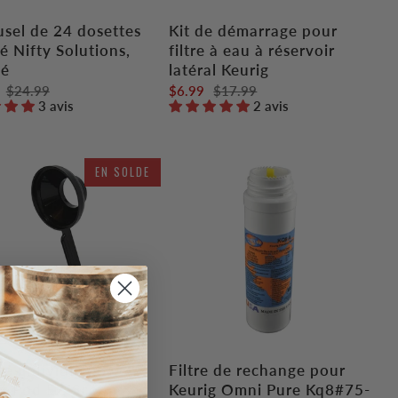
usel de 24 dosettes
Kit de démarrage pour
é Nifty Solutions,
filtre à eau à réservoir
mé
latéral Keurig
$24.99
$6.99
$17.99
3 avis
2 avis
EN SOLDE
e individuelle
Filtre de rechange pour
ct Pod EZ-Scoop
Keurig Omni Pure Kq8#75-