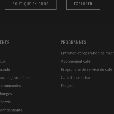
BOUTIQUE EN GROS
EXPLORER
IENTS
PROGRAMMES
Entretien et réparation de mac
eaux
Abonnement café
mmande
Programme de service de café
aison le jour même
Café d'entreprise
t commandes
De gros
changes
 Sezzle
onfidentialité