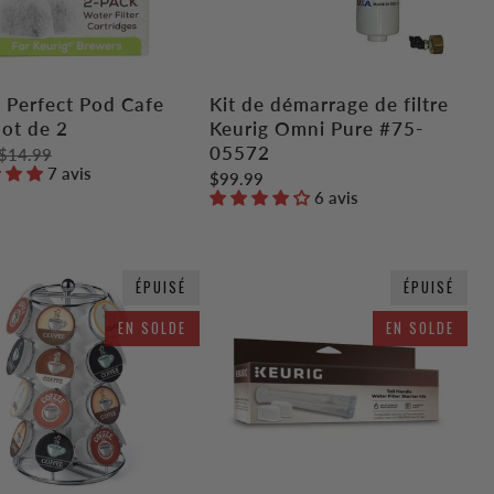
s Perfect Pod Cafe
Kit de démarrage de filtre
lot de 2
Keurig Omni Pure #75-
05572
$14.99
7 avis
$99.99
6 avis
ÉPUISÉ
ÉPUISÉ
EN SOLDE
EN SOLDE