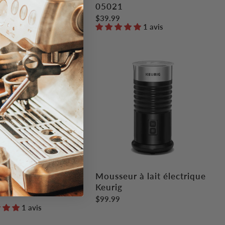
05021
$14.99
5 avis
$39.99
1 avis
usel Keurig 36
Mousseur à lait électrique
s, chrome
Keurig
$99.99
1 avis