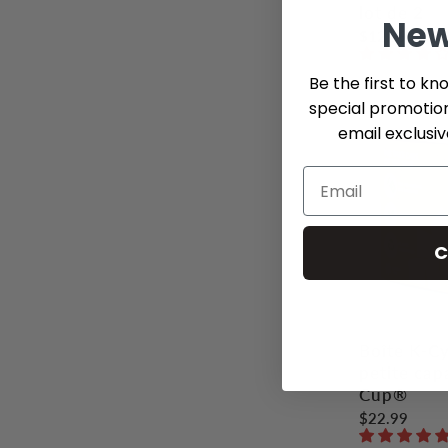
lot de 2
New
$12.99
Be the first to kn
special promotio
email exclusi
C
Boîte K-Cy
petite cap
Cup®
$22.99