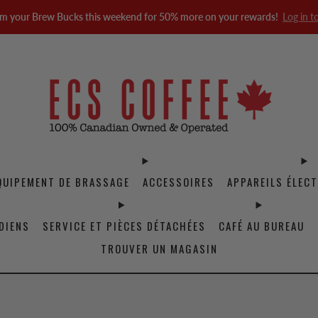
m your Brew Bucks this weekend for 50% more on your rewards!
Log in t
QUIPEMENT DE BRASSAGE
ACCESSOIRES
APPAREILS ÉLEC
DIENS
SERVICE ET PIÈCES DÉTACHÉES
CAFÉ AU BUREAU
TROUVER UN MAGASIN