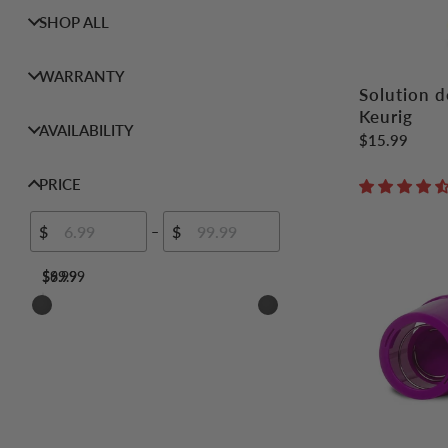
SHOP ALL
WARRANTY
Solution d
Keurig
AVAILABILITY
$15.99
PRICE
$
$
–
$6.99
$99.99