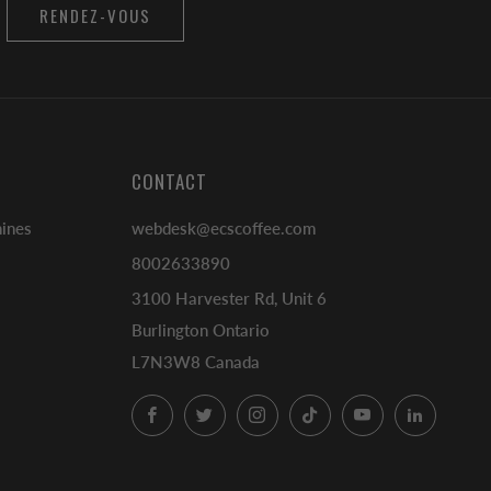
RENDEZ-VOUS
CONTACT
hines
webdesk@ecscoffee.com
8002633890
3100 Harvester Rd, Unit 6
Burlington Ontario
L7N3W8 Canada
Facebook
Twitter
Instagram
TikTok
YouTube
LinkedI