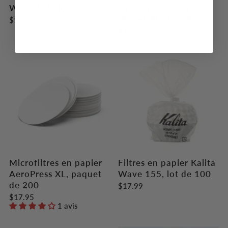
Wave 185, lot de 50
papier pour expresso
Weber Works, 58 mm
$11.99
$12.99
Microfiltres en papier
Filtres en papier Kalita
AeroPress XL, paquet
Wave 155, lot de 100
de 200
$17.99
$17.95
1 avis