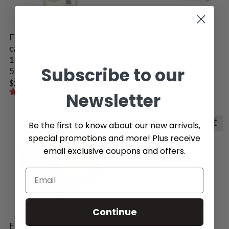
Filtres en papier pour
Filtres collés Chemex
cafetière à piston Caffi
FP-2 demi-lune
12 tasses, paquet de
dépliée, naturel
Subscribe to our
50
$15.79
$26.99
2 avis
Newsletter
ÉPUISÉ
Be the first to know about our new arrivals,
special promotions and more! Plus receive
email exclusive coupons and offers.
Continue
Filtres en papier Kalita
Lot de 100 filtres à