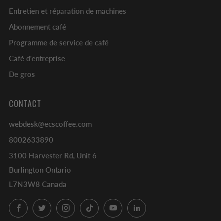
Entretien et réparation de machines
Abonnement café
Programme de service de café
Café d'entreprise
De gros
CONTACT
webdesk@ecscoffee.com
8002633890
3100 Harvester Rd, Unit 6
Burlington Ontario
L7N3W8 Canada
Facebook
Twitter
Instagram
TikTok
YouTube
LinkedIn