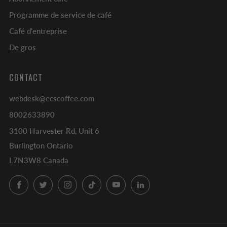
Programme de service de café
Café d'entreprise
De gros
CONTACT
webdesk@ecscoffee.com
8002633890
3100 Harvester Rd, Unit 6
Burlington Ontario
L7N3W8 Canada
Facebook
Twitter
Instagram
TikTok
YouTube
LinkedIn