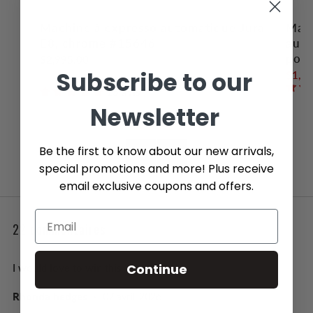
Machine à expresso automatique Jura
Mach
E8, chrome #15646
auto
porc
$2,995.00
Subscribe to our
$1,99
15 avis
Newsletter
1
2
3
4
Be the first to know about our new arrivals,
Article
Article
special promotions and more! Plus receive
précédent
suivant
email exclusive coupons and offers.
22 commentaires
Continue
I would love to win this
Rhonda hedges
07 avril, 2026