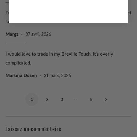
I’m ready to get rid of my Nespresso. Looking for that perfect
latte
Margs
07 avril, 2026
I would love to trade in my Breville Touch. It’s overly
complicated.
Martina Dosen
31 mars, 2026
…
1
Next
2
3
8
Page
Laissez un commentaire